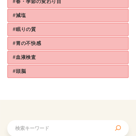
#春・季節の変わり目
#減塩
#眠りの質
#胃の不快感
#血液検査
#頭脳