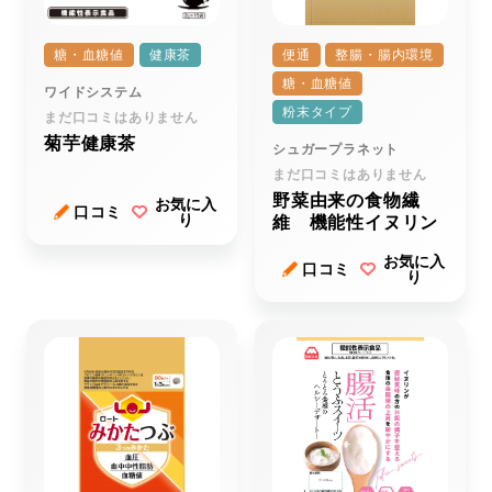
糖・血糖値
健康茶
便通
整腸・腸内環境
糖・血糖値
ワイドシステム
粉末タイプ
まだ口コミはありません
菊芋健康茶
シュガープラネット
まだ口コミはありません
野菜由来の食物繊
お気に入
口コミ
り
維 機能性イヌリン
お気に入
口コミ
り