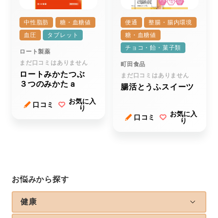
中性脂肪
糖・血糖値
便通
整腸・腸内環境
血圧
タブレット
糖・血糖値
チョコ・飴・菓子類
ロート製薬
まだ口コミはありません
町田食品
ロートみかたつぶ
まだ口コミはありません
３つのみかたａ
腸活とうふスイーツ
お気に入
口コミ
り
お気に入
口コミ
り
お悩みから探す
健康