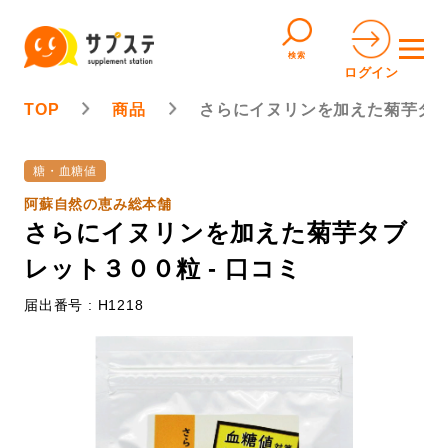
検索
ログイン
TOP
商品
さらにイヌリンを加えた菊芋タ
糖・血糖値
阿蘇自然の恵み総本舗
さらにイヌリンを加えた菊芋タブ
レット３００粒 - 口コミ
届出番号 : H1218