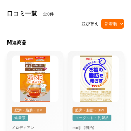
口コミ一覧
全0件
並び替え
関連商品
肥満・脂肪・BMI
肥満・脂肪・BMI
健康茶
ヨーグルト・乳製品
メロディアン
meiji【明治】