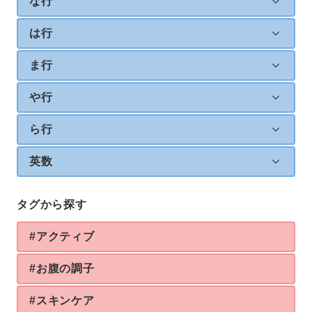
な行
は行
ま行
や行
ら行
英数
タグから探す
#アクティブ
#お腹の調子
#スキンケア