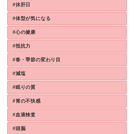
#休肝日
#体型が気になる
#心の健康
#抵抗力
#春・季節の変わり目
#減塩
#眠りの質
#胃の不快感
#血液検査
#頭脳