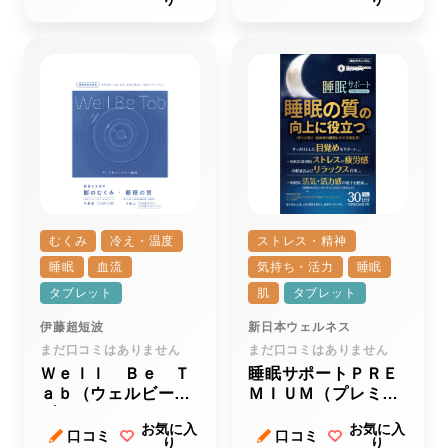
むくみ
冷え・温度
ストレス・精神
睡眠
血流
気持ち・活力
睡眠
タブレット
肌
タブレット
伊藤超短波
新日本ウェルネス
まだ口コミはありません
まだ口コミはありません
Ｗｅｌｌ Ｂｅ Ｔ
睡眠サポートＰＲＥ
ａｂ（ウェルビータ
ＭＩＵＭ（プレミア
ブ）
ム）
お気に入
お気に入
口コミ
口コミ
り
り