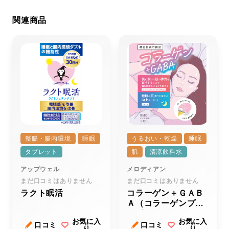
関連商品
整腸・腸内環境
睡眠
うるおい・乾燥
睡眠
タブレット
肌
清涼飲料水
アップウェル
メロディアン
まだ口コミはありません
まだ口コミはありません
ラクト眠活
コラーゲン＋ＧＡＢ
Ａ（コラーゲンプラ
スギャバ）
お気に入
お気に入
口コミ
口コミ
り
り