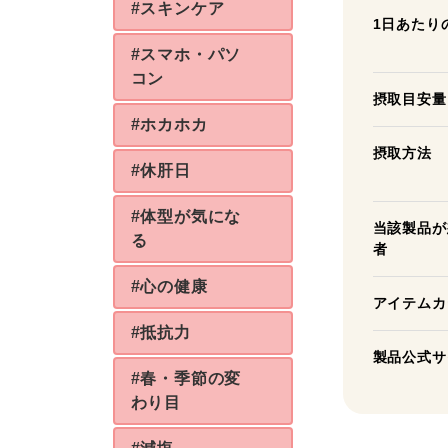
#スキンケア
1日あたり
#スマホ・パソ
コン
摂取目安量
#ホカホカ
摂取方法
#休肝日
#体型が気にな
当該製品が
る
者
#心の健康
アイテムカ
#抵抗力
製品公式サ
#春・季節の変
わり目