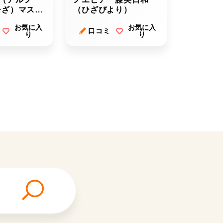
ひざ）マスタ
（ひざびより）
お気に入
お気に入
口コミ
り
り