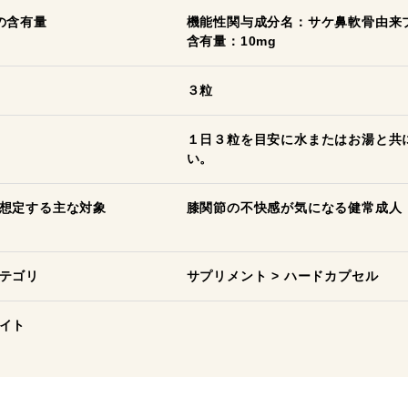
の含有量
機能性関与成分名：サケ鼻軟骨由来
含有量：10mg
３粒
１日３粒を目安に水またはお湯と共
い。
想定する主な対象
膝関節の不快感が気になる健常成人
テゴリ
サプリメント
>
ハードカプセル
イト