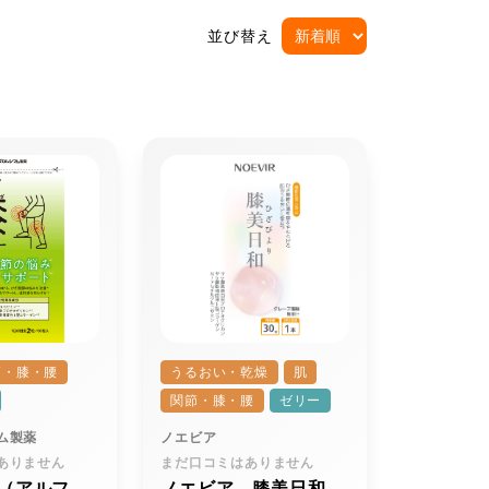
並び替え
節・膝・腰
うるおい・乾燥
肌
関節・膝・腰
ゼリー
ム製薬
ノエビア
ありません
まだ口コミはありません
（アルフ
ノエビア 膝美日和