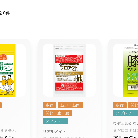
全0件
歩行
筋力・筋肉
歩行
関
関節・膝・腰
タブレット
タブレット
ワダカルシウ
ありません
まだ口コミは
リアルメイト
サミン
アルークα