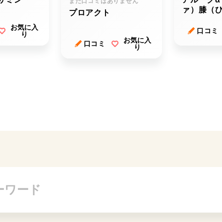
まだ口コミはありません
ァ）膝（
プロアクト
ー
お気に入
口コミ
り
お気に入
口コミ
り