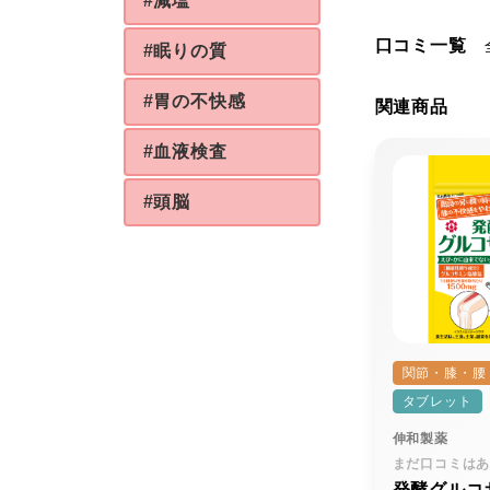
#減塩
口コミ一覧
#眠りの質
#胃の不快感
関連商品
#血液検査
#頭脳
関節・膝・腰
タブレット
伸和製薬
まだ口コミは
発酵グルコ