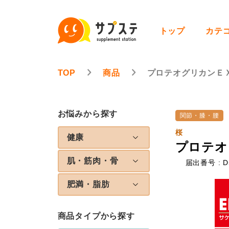
トップ
カテ
TOP
商品
プロテオグリカンＥ
お悩みから探す
関節・膝・腰
桜
健康
プロテオ
肌・筋肉・骨
届出番号 : D
肥満・脂肪
商品タイプから探す