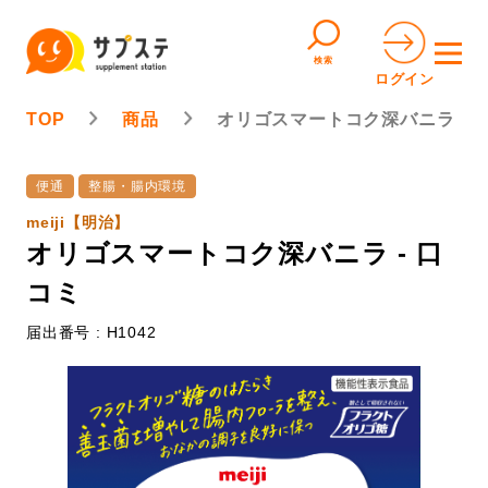
検索
ログイン
TOP
商品
オリゴスマートコク深バニラ
便通
整腸・腸内環境
meiji【明治】
オリゴスマートコク深バニラ - 口
コミ
届出番号 : H1042