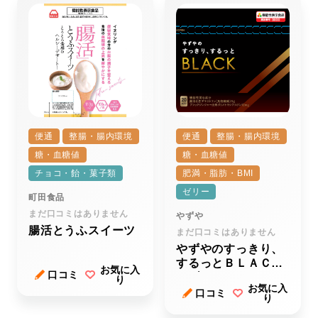
便通
整腸・腸内環境
便通
整腸・腸内環境
糖・血糖値
糖・血糖値
チョコ・飴・菓子類
肥満・脂肪・BMI
ゼリー
町田食品
まだ口コミはありません
やずや
腸活とうふスイーツ
まだ口コミはありません
やずやのすっきり、
するっとＢＬＡＣＫ
お気に入
口コミ
（ブラック）
り
お気に入
口コミ
り