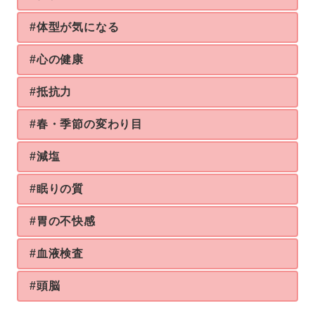
#体型が気になる
#心の健康
#抵抗力
#春・季節の変わり目
#減塩
#眠りの質
#胃の不快感
#血液検査
#頭脳