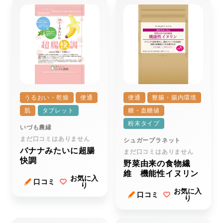
うるおい・乾燥
便通
便通
整腸・腸内環境
肌
タブレット
糖・血糖値
粉末タイプ
いづも農縁
まだ口コミはありません
シュガープラネット
バナナみたいに超腸
まだ口コミはありません
快調
野菜由来の食物繊
維 機能性イヌリン
お気に入
口コミ
り
お気に入
口コミ
り