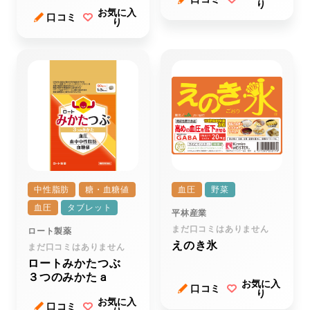
り
お気に入
口コミ
り
中性脂肪
糖・血糖値
血圧
野菜
血圧
タブレット
平林産業
まだ口コミはありません
ロート製薬
えのき氷
まだ口コミはありません
ロートみかたつぶ
３つのみかたａ
お気に入
口コミ
り
お気に入
口コミ