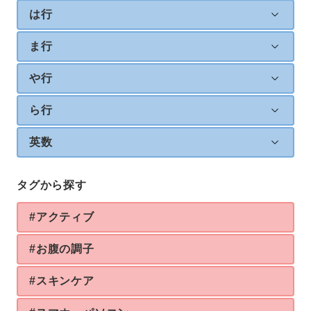
は行
ま行
や行
ら行
英数
タグから探す
#アクティブ
#お腹の調子
#スキンケア