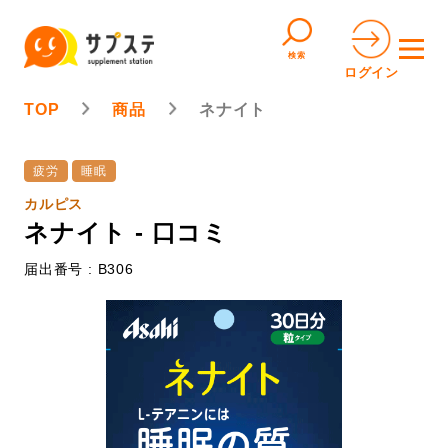
検索
ログイン
TOP
商品
ネナイト
疲労
睡眠
カルピス
ネナイト - 口コミ
届出番号 : B306