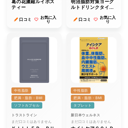
葛の花濃縮ルイボス
明治脂肪対策ヨーグ
ティー
ルトドリンクタイプ
（１１２ｇ）
お気に入
お気に入
口コミ
口コミ
り
り
中性脂肪
中性脂肪
肥満・脂肪・BMI
肥満・脂肪・BMI
ソフトカプセル
タブレット
トラストライン
新日本ウェルネス
まだ口コミはありません
まだ口コミはありません