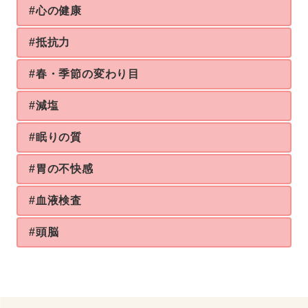
#心の健康
#抵抗力
#春・季節の変わり目
#減塩
#眠りの質
#胃の不快感
#血液検査
#頭脳