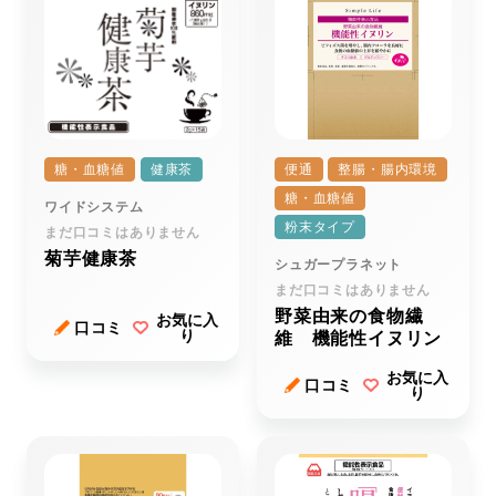
糖・血糖値
健康茶
便通
整腸・腸内環境
糖・血糖値
ワイドシステム
粉末タイプ
まだ口コミはありません
菊芋健康茶
シュガープラネット
まだ口コミはありません
野菜由来の食物繊
お気に入
口コミ
り
維 機能性イヌリン
お気に入
口コミ
り