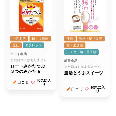
中性脂肪
糖・血糖値
便通
整腸・腸内環境
血圧
タブレット
糖・血糖値
チョコ・飴・菓子類
ロート製薬
まだ口コミはありません
町田食品
ロートみかたつぶ
まだ口コミはありません
３つのみかたａ
腸活とうふスイーツ
お気に入
口コミ
り
お気に入
口コミ
り