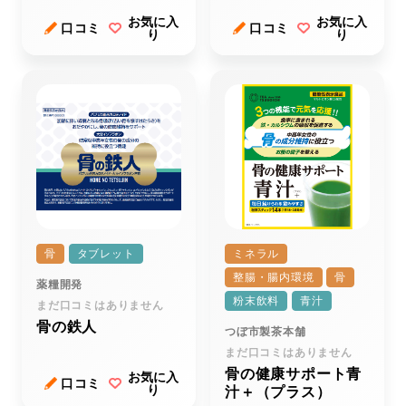
レミアム）
お気に入
お気に入
口コミ
口コミ
り
り
骨
タブレット
ミネラル
整腸・腸内環境
骨
薬糧開発
粉末飲料
青汁
まだ口コミはありません
骨の鉄人
つぼ市製茶本舗
まだ口コミはありません
骨の健康サポート青
お気に入
口コミ
り
汁＋（プラス）