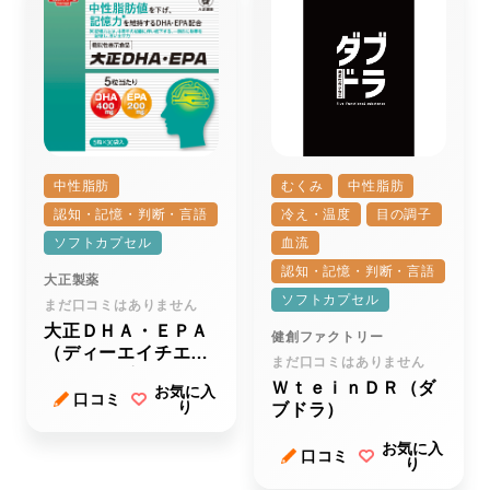
中性脂肪
むくみ
中性脂肪
認知・記憶・判断・言語
冷え・温度
目の調子
ソフトカプセル
血流
認知・記憶・判断・言語
大正製薬
ソフトカプセル
まだ口コミはありません
大正ＤＨＡ・ＥＰＡ
健創ファクトリー
（ディーエイチエ
まだ口コミはありません
ー・イーピーエー）
ＷｔｅｉｎＤＲ（ダ
お気に入
ｒ
口コミ
り
ブドラ）
お気に入
口コミ
り