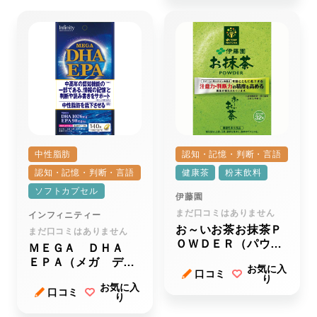
中性脂肪
認知・記憶・判断・言語
認知・記憶・判断・言語
健康茶
粉末飲料
ソフトカプセル
伊藤園
まだ口コミはありません
インフィニティー
お～いお茶お抹茶Ｐ
まだ口コミはありません
ＯＷＤＥＲ（パウダ
ＭＥＧＡ ＤＨＡ
ー）
ＥＰＡ（メガ ディ
お気に入
口コミ
ーエイチエー イー
り
お気に入
ピーエー）
口コミ
り