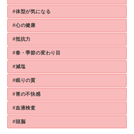
#体型が気になる
#心の健康
#抵抗力
#春・季節の変わり目
#減塩
#眠りの質
#胃の不快感
#血液検査
#頭脳