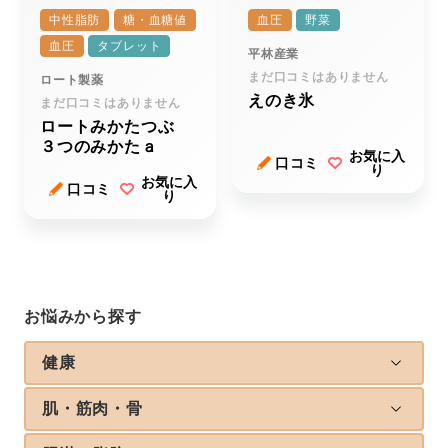
中性脂肪
糖・血糖値
血圧
野菜
血圧
タブレット
平林産業
まだ口コミはありません
ロート製薬
えのき氷
まだ口コミはありません
ロートみかたつぶ
３つのみかたａ
お気に入
口コミ
り
お気に入
口コミ
り
お悩みから探す
健康
肌・筋肉・骨