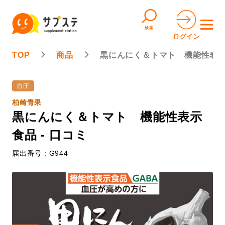
検索
ログイン
TOP
商品
黒にんにく＆トマト 機能性表
血圧
柏崎青果
黒にんにく＆トマト 機能性表示
食品 - 口コミ
届出番号 : G944