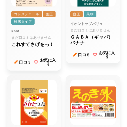
コレステロール
血圧
血圧
果物
粉末タイプ
イオントップバリュ
まだ口コミはありません
knot
ＧＡＢＡ（ギャバ）
まだ口コミはありません
バナナ
これすてさげをっ！
お気に入
口コミ
り
お気に入
口コミ
り