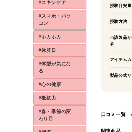
#スキンケア
摂取目安量
#スマホ・パソ
摂取方法
コン
#ホカホカ
当該製品が
者
#休肝日
アイテムカ
#体型が気にな
る
製品公式サ
#心の健康
#抵抗力
#春・季節の変
口コミ一覧
わり目
関連商品