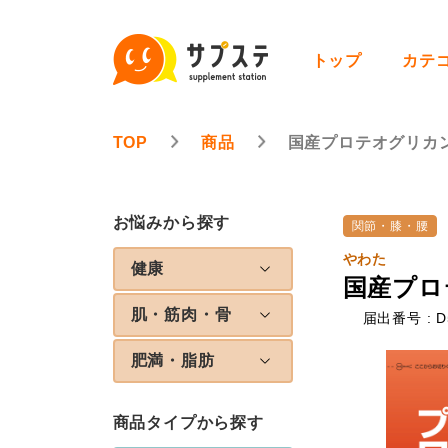
トップ
カテ
TOP
商品
国産プロテオグリカ
お悩みから探す
関節・膝・腰
やわた
健康
国産プロ
肌・筋肉・骨
届出番号 : D
肥満・脂肪
商品タイプから探す