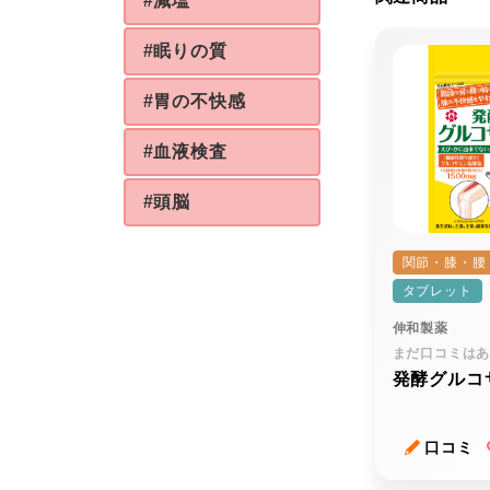
#減塩
#眠りの質
#胃の不快感
#血液検査
#頭脳
関節・膝・腰
タブレット
伸和製薬
まだ口コミは
発酵グルコ
口コミ