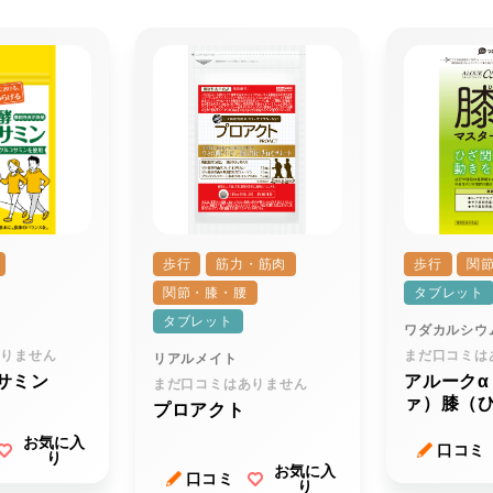
歩行
筋力・筋肉
歩行
関
関節・膝・腰
タブレット
タブレット
ワダカルシウ
ありません
まだ口コミは
リアルメイト
サミン
アルークα
まだ口コミはありません
ァ）膝（
プロアクト
ー
お気に入
口コミ
り
お気に入
口コミ
り