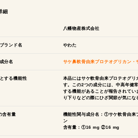
詳細
八幡物産株式会社
ブランド名
やわた
成分名
サケ鼻軟骨由来プロテオグリカン・
とする機能性
本品にはサケ軟骨由来プロテオグリカ
す。この2つの成分には、中高年健
する機能があることが報告されてい
り下りなどの際にひざ関節が気にな
の含有量
機能性関与成分名：①サケ軟骨由来プ
ン
含有量：①16 mg ②16 mg