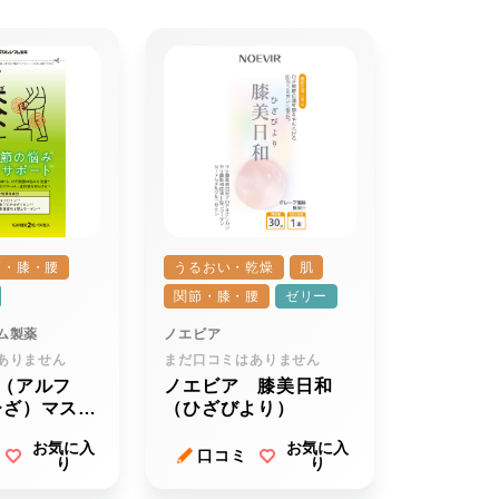
節・膝・腰
うるおい・乾燥
肌
関節・膝・腰
ゼリー
ム製薬
ノエビア
ありません
まだ口コミはありません
（アルフ
ノエビア 膝美日和
ひざ）マスタ
（ひざびより）
お気に入
お気に入
口コミ
り
り