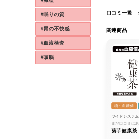
#減塩
口コミ一覧
#眠りの質
#胃の不快感
関連商品
#血液検査
#頭脳
糖・血糖値
ワイドシステ
まだ口コミは
菊芋健康茶