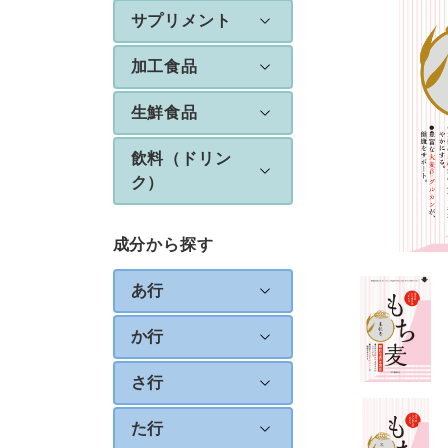
サプリメント
加工食品
生鮮食品
飲料（ドリン
ク）
成分から探す
あ行
か行
さ行
た行