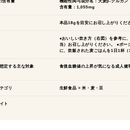
の含有量
機能性関与成分名：大麦β-グルカン
含有量：1,055mg
本品18gを目安にお召し上がりくだ
●おいしい炊き方（右図）を参考に、
当）お召し上がりください。 ●ポ
に、炊飯された麦ごはんを1日1杯（
想定する主な対象
食後血糖値の上昇が気になる成人健
テゴリ
生鮮食品
>
米・麦・豆
イト