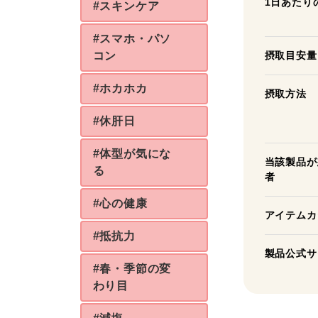
1日あたり
#スキンケア
#スマホ・パソ
コン
摂取目安量
#ホカホカ
摂取方法
#休肝日
#体型が気にな
当該製品が
る
者
#心の健康
アイテムカ
#抵抗力
製品公式サ
#春・季節の変
わり目