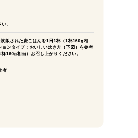
さい。
炊飯された麦ごはんを1日1杯（1杯160g相
ーションタイプ：おいしい炊き方（下図）を参考
1杯160g相当）お召し上がりください。
常者