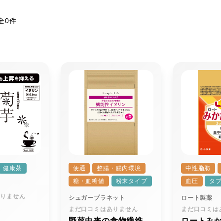
全0件
健康茶
便通
整腸・腸内環境
中性脂肪
糖・血糖値
粉末タイプ
血圧
タ
ム
ありません
シュガープラネット
ロート製薬
まだ口コミはありません
まだ口コミは
野菜由来の食物繊維
ロートみ