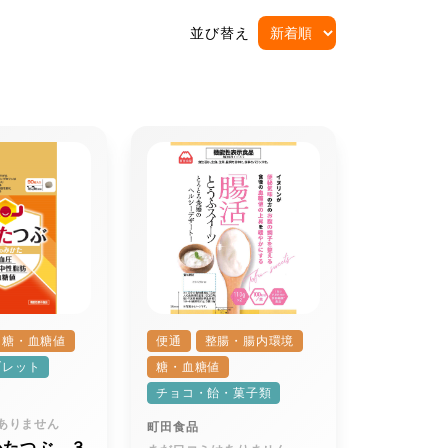
並び替え
糖・血糖値
便通
整腸・腸内環境
ブレット
糖・血糖値
チョコ・飴・菓子類
ありません
町田食品
かたつぶ ３