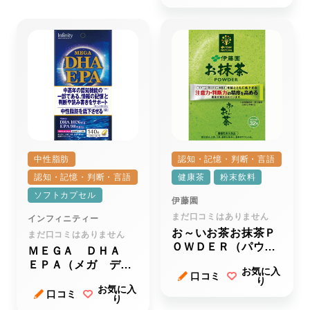
中性脂肪
認知・記憶・判断・言語
認知・記憶・判断・言語
健康茶
粉末飲料
ソフトカプセル
伊藤園
まだ口コミはありません
インフィニティー
お～いお茶お抹茶Ｐ
まだ口コミはありません
ＯＷＤＥＲ（パウダ
ＭＥＧＡ ＤＨＡ
ー）
ＥＰＡ（メガ ディ
お気に入
口コミ
ーエイチエー イー
り
お気に入
ピーエー）
口コミ
り