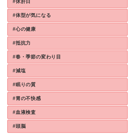
#休肝日
#体型が気になる
#心の健康
#抵抗力
#春・季節の変わり目
#減塩
#眠りの質
#胃の不快感
#血液検査
#頭脳