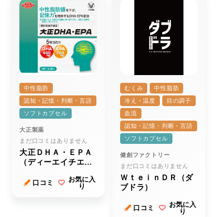
中性脂肪
むくみ
中性脂肪
認知・記憶・判断・言語
冷え・温度
目の調子
ソフトカプセル
血流
認知・記憶・判断・言語
大正製薬
ソフトカプセル
まだ口コミはありません
大正ＤＨＡ・ＥＰＡ
健創ファクトリー
（ディーエイチエ
まだ口コミはありません
ー・イーピーエー）
ＷｔｅｉｎＤＲ（ダ
お気に入
ｒ
口コミ
り
ブドラ）
お気に入
口コミ
り