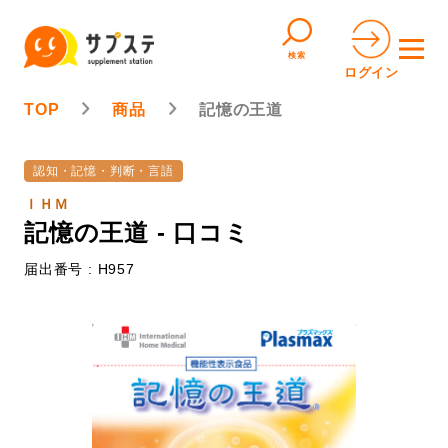
検索
ログイン
TOP
商品
記憶の王道
認知・記憶・判断・言語
ＩＨＭ
記憶の王道 - 口コミ
届出番号 : H957