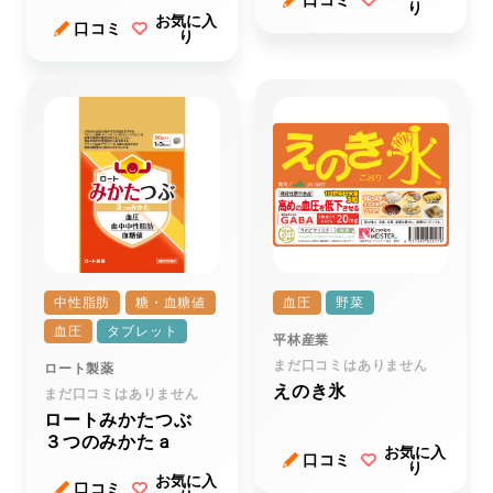
口コミ
り
お気に入
口コミ
り
中性脂肪
糖・血糖値
血圧
野菜
血圧
タブレット
平林産業
まだ口コミはありません
ロート製薬
えのき氷
まだ口コミはありません
ロートみかたつぶ
３つのみかたａ
お気に入
口コミ
り
お気に入
口コミ