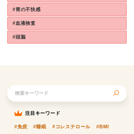
#胃の不快感
#血液検査
#頭脳
注目キーワード
#免疫
#睡眠
#コレステロール
#BMI