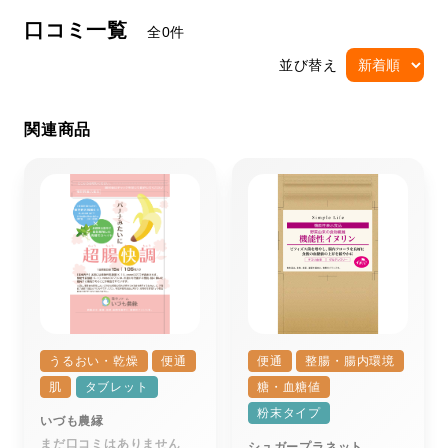
口コミ一覧
全0件
並び替え
関連商品
うるおい・乾燥
便通
便通
整腸・腸内環境
肌
タブレット
糖・血糖値
粉末タイプ
いづも農縁
まだ口コミはありません
シュガープラネット