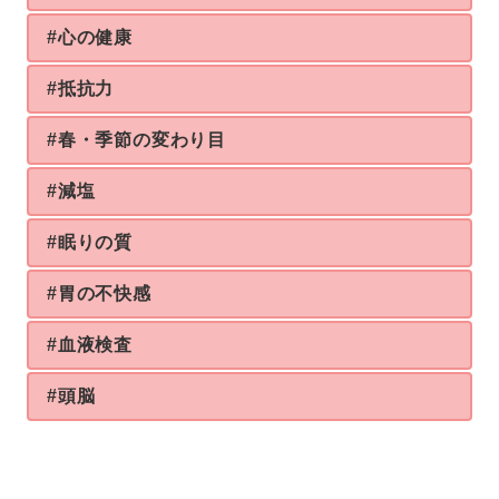
#心の健康
#抵抗力
#春・季節の変わり目
#減塩
#眠りの質
#胃の不快感
#血液検査
#頭脳