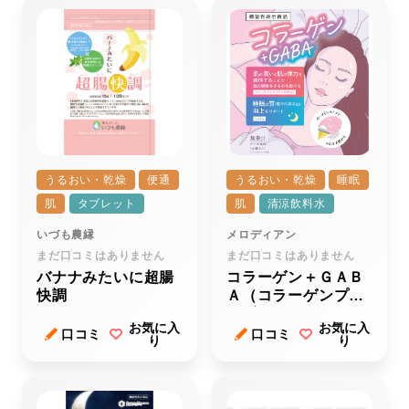
うるおい・乾燥
便通
うるおい・乾燥
睡眠
肌
タブレット
肌
清涼飲料水
いづも農縁
メロディアン
まだ口コミはありません
まだ口コミはありません
バナナみたいに超腸
コラーゲン＋ＧＡＢ
快調
Ａ（コラーゲンプラ
スギャバ）
お気に入
お気に入
口コミ
口コミ
り
り