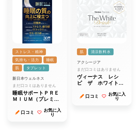
ストレス・精神
肌
清涼飲料水
気持ち・活力
睡眠
アクシージア
肌
タブレット
まだ口コミはありません
ヴィーナス レシ
新日本ウェルネス
ピ ザ ホワイト
まだ口コミはありません
ドリンク
睡眠サポートＰＲＥ
お気に入
口コミ
り
ＭＩＵＭ（プレミア
ム）
お気に入
口コミ
り