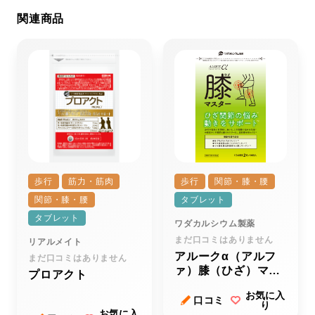
関連商品
歩行
筋力・筋肉
歩行
関節・膝・腰
関節・膝・腰
タブレット
タブレット
ワダカルシウム製薬
まだ口コミはありません
リアルメイト
アルークα（アルフ
まだ口コミはありません
ァ）膝（ひざ）マス
プロアクト
ター
お気に入
口コミ
り
お気に入