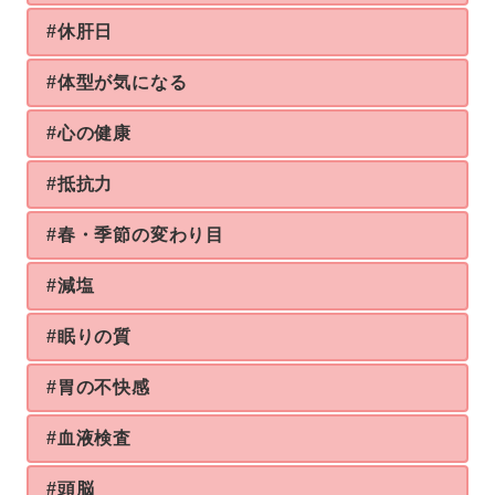
#休肝日
#体型が気になる
#心の健康
#抵抗力
#春・季節の変わり目
#減塩
#眠りの質
#胃の不快感
#血液検査
#頭脳