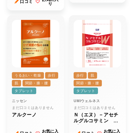
口コミ
り
うるおい・乾燥
歩行
歩行
肌
肌
関節・膝・腰
関節・膝・腰
タブレット
タブレット
ニッセン
UMIウェルネス
まだ口コミはありません
まだ口コミはありません
アルクーノ
Ｎ（エヌ）－アセチ
ルグルコサミン ダ
ブル
お気に入
お気に入