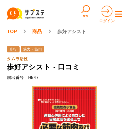
検索
ログイン
TOP
商品
歩好アシスト
歩行
筋力・筋肉
タムラ活性
歩好アシスト - 口コミ
届出番号 : H547