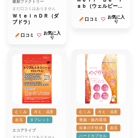
健創ファクトリー
ａｂ（ウェルビータ
まだ口コミはありません
ブ）
ＷｔｅｉｎＤＲ（ダ
お気に入
口コミ
り
ブドラ）
お気に入
口コミ
り
むくみ
冷え・温度
むくみ
冷え・温度
血流
タブレット
整腸・腸内環境
目鼻の不快感
血流
エコアライブ
ハードカプセル
まだ口コミはありません