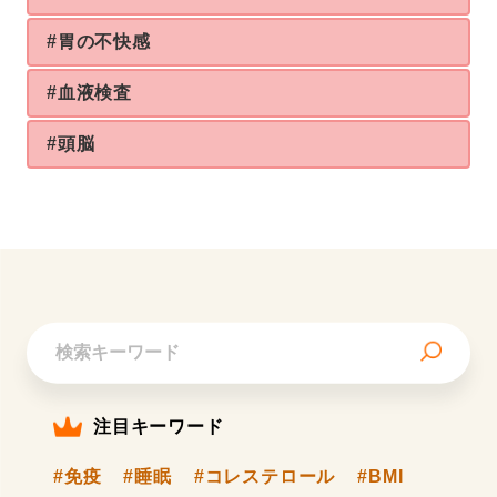
#胃の不快感
#血液検査
#頭脳
注目キーワード
#免疫
#睡眠
#コレステロール
#BMI