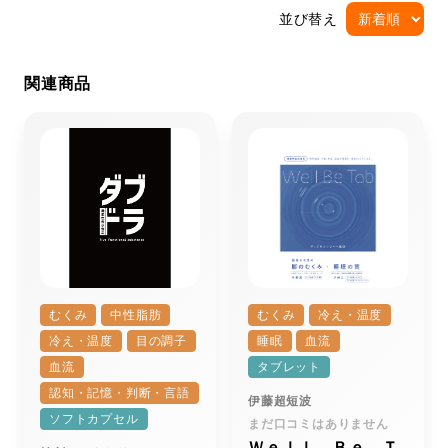
並び替え
関連商品
むくみ
中性脂肪
むくみ
冷え・温度
冷え・温度
目の調子
睡眠
血流
血流
タブレット
認知・記憶・判断・言語
伊藤超短波
ソフトカプセル
まだ口コミはありません
Ｗｅｌｌ Ｂｅ Ｔ