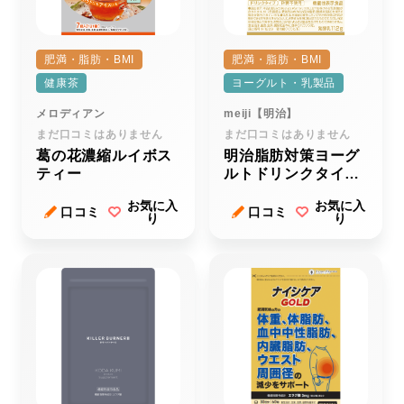
肥満・脂肪・BMI
肥満・脂肪・BMI
健康茶
ヨーグルト・乳製品
メロディアン
meiji【明治】
まだ口コミはありません
まだ口コミはありません
葛の花濃縮ルイボス
明治脂肪対策ヨーグ
ティー
ルトドリンクタイプ
（１１２ｇ）
お気に入
お気に入
口コミ
口コミ
り
り