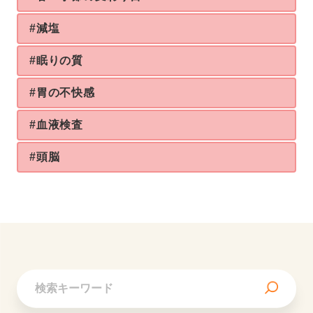
#減塩
#眠りの質
#胃の不快感
#血液検査
#頭脳