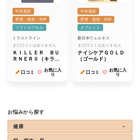
中性脂肪
中性脂肪
肥満・脂肪・BMI
肥満・脂肪・BMI
ソフトカプセル
タブレット
トラストライン
新日本ウェルネス
まだ口コミはありません
まだ口コミはありません
ＫＩＬＬＥＲ ＢＵ
ナイシケアＧＯＬＤ
ＲＮＥＲⅡ（キラー
（ゴールド）
バーナーツー）
お気に入
お気に入
口コミ
口コミ
り
り
お悩みから探す
健康