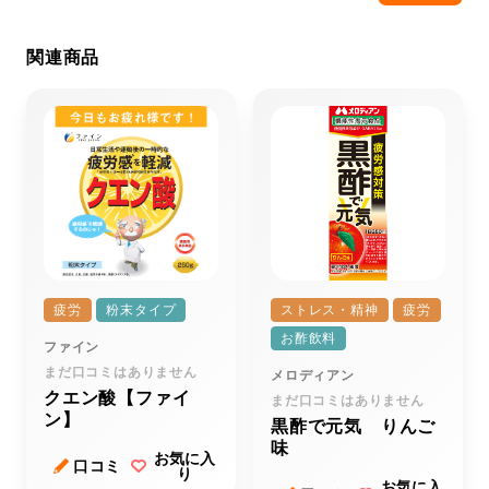
関連商品
疲労
粉末タイプ
ストレス・精神
疲労
お酢飲料
ファイン
まだ口コミはありません
メロディアン
クエン酸【ファイ
まだ口コミはありません
ン】
黒酢で元気 りんご
味
お気に入
口コミ
り
お気に入