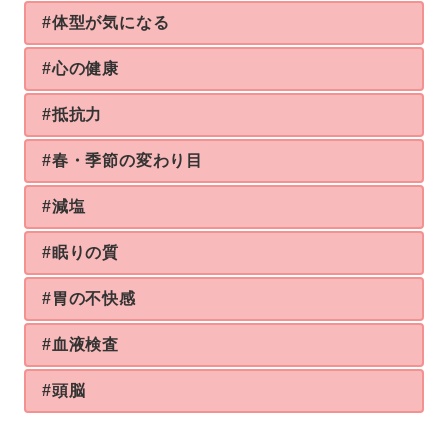
#体型が気になる
#心の健康
#抵抗力
#春・季節の変わり目
#減塩
#眠りの質
#胃の不快感
#血液検査
#頭脳