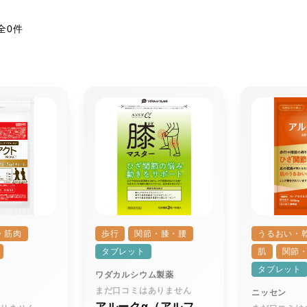
全0件
・筋肉
歩行
関節・膝・腰
うるおい・
タブレット
肌
関節
タブレット
ワダカルシウム製薬
まだ口コミはありません
ニッセン
アルークα（アルフ