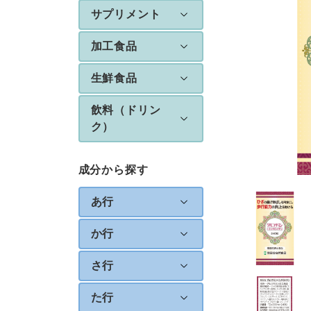
サプリメント
加工食品
生鮮食品
飲料（ドリン
ク）
成分から探す
あ行
か行
さ行
た行