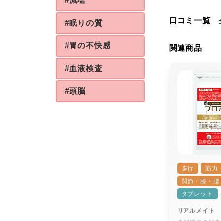
#減塩
口コミ一覧
#眠りの質
#胃の不快感
関連商品
#血液検査
#頭脳
歩行
筋力
関節・膝・腰
タブレット
リアルメイト