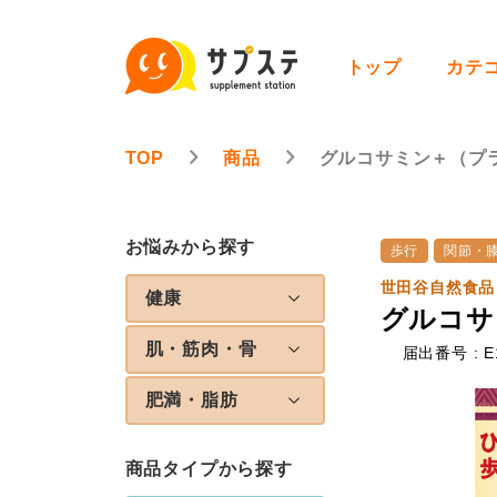
トップ
カテ
TOP
商品
グルコサミン＋（プ
お悩みから探す
歩行
関節・
世田谷自然食品
健康
グルコサ
肌・筋肉・骨
届出番号 : E
肥満・脂肪
商品タイプから探す