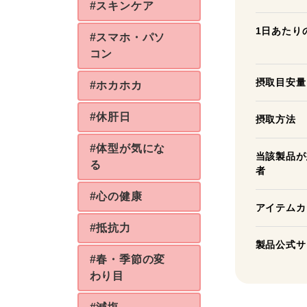
#スキンケア
1日あたり
#スマホ・パソ
コン
摂取目安量
#ホカホカ
#休肝日
摂取方法
#体型が気にな
当該製品が
る
者
#心の健康
アイテムカ
#抵抗力
製品公式サ
#春・季節の変
わり目