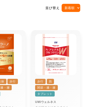
並び替え
乾燥
歩行
歩行
肌
・膝・腰
関節・膝・腰
タブレット
UMIウェルネス