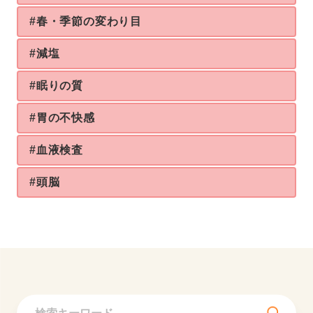
#春・季節の変わり目
#減塩
#眠りの質
#胃の不快感
#血液検査
#頭脳