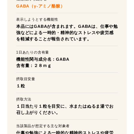
GABA（γ-アミノ酪酸）
表示しようとする機能性
本品にはGABAが含まれます。GABAは、仕事や勉
強などによる一時的・精神的なストレスや疲労感
を軽減することが報告されています。
1日あたりの含有量
機能性関与成分名：GABA
含有量：２８ｍｇ
摂取目安量
１粒
摂取方法
１日当たり１粒を目安に、水またはぬるま湯でお
召し上がりください。
当該製品が想定する主な対象者
仕事や勉強による一時的な精神的ストレスや疲労