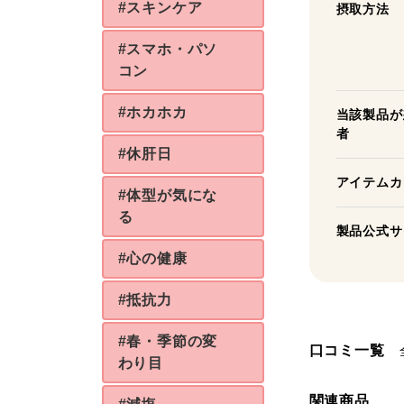
#スキンケア
摂取方法
#スマホ・パソ
コン
#ホカホカ
当該製品が
者
#休肝日
アイテムカ
#体型が気にな
る
製品公式サ
#心の健康
#抵抗力
#春・季節の変
口コミ一覧
わり目
関連商品