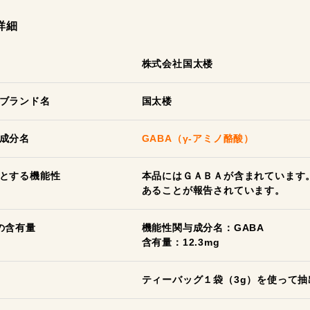
詳細
株式会社国太楼
ブランド名
国太楼
成分名
GABA（γ-アミノ酪酸）
とする機能性
本品にはＧＡＢＡが含まれています
あることが報告されています。
の含有量
機能性関与成分名：GABA
含有量：12.3mg
ティーバッグ１袋（3g）を使って抽