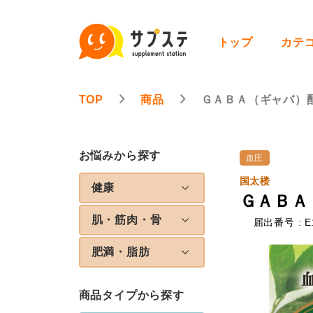
トップ
カテ
TOP
商品
ＧＡＢＡ（ギャバ）
お悩みから探す
血圧
国太楼
健康
ＧＡＢＡ
肌・筋肉・骨
届出番号 : E
肥満・脂肪
商品タイプから探す