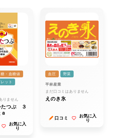
糖・血糖値
血圧
野菜
ブレット
平林産業
まだ口コミはありません
えのき氷
ありません
かたつぶ ３
たａ
お気に入
口コミ
り
お気に入
り