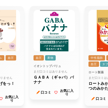
ル
血圧
血圧
果物
中性脂肪
血圧
タ
イオントップバリュ
まだ口コミはありません
ロート製薬
ＧＡＢＡ（ギャバ）バ
ありません
まだ口コミは
ナナ
げをっ！
ロートみ
つのみか
お気に入
口コミ
り
お気に入
口コミ
り