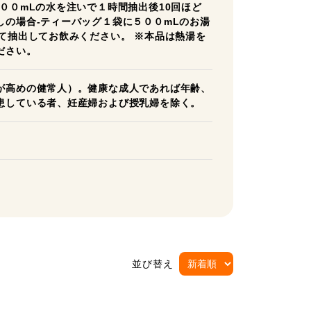
００mLの水を注いで１時間抽出後10回ほど
しの場合-ティーバッグ１袋に５００mLのお湯
て抽出してお飲みください。 ※本品は熱湯を
ださい。
が高めの健常人）。健康な成人であれば年齢、
患している者、妊産婦および授乳婦を除く。
並び替え