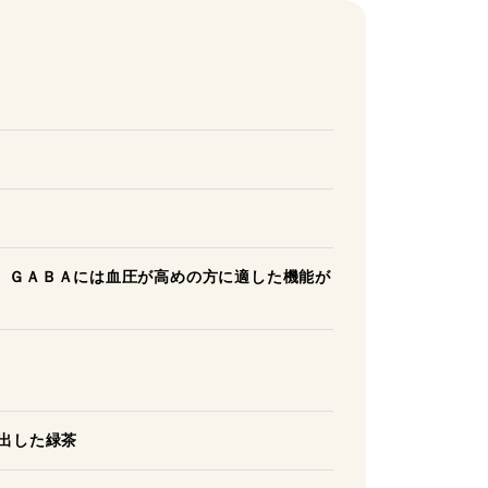
。ＧＡＢＡには血圧が高めの方に適した機能が
出した緑茶