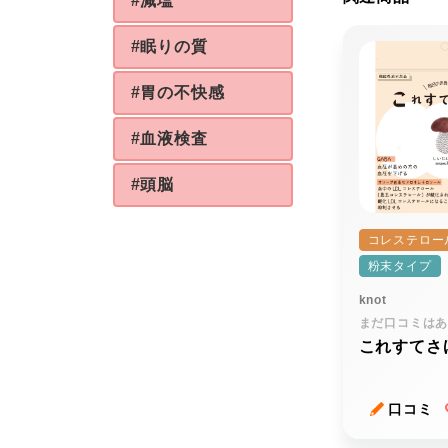
#減塩
#眠りの質
#胃の不快感
#血液検査
#頭脳
コレステロー
粉末タイプ
knot
まだ口コミは
これすてさ
口コミ