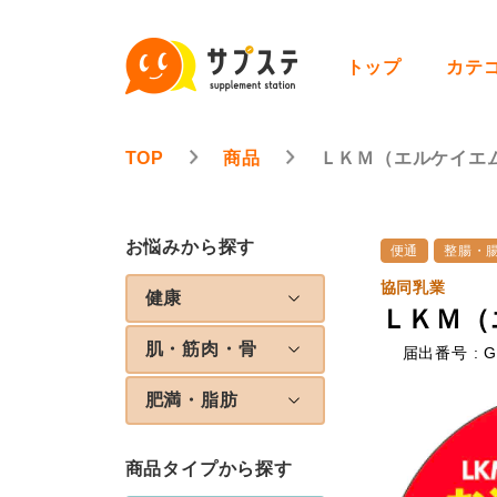
トップ
カテ
TOP
商品
ＬＫＭ（エルケイエ
お悩みから探す
便通
整腸・
協同乳業
健康
ＬＫＭ（
肌・筋肉・骨
届出番号 : G
肥満・脂肪
商品タイプから探す