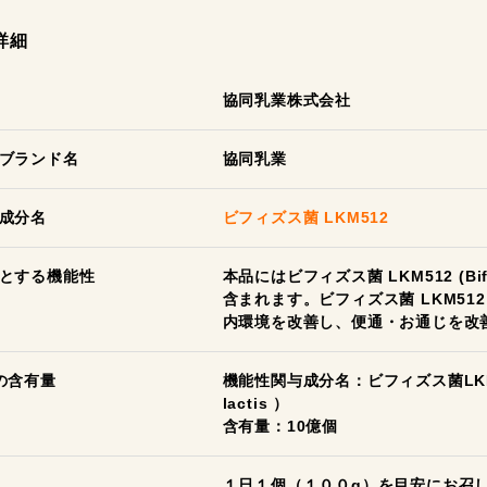
詳細
協同乳業株式会社
ブランド名
協同乳業
成分名
ビフィズス菌 LKM512
とする機能性
本品にはビフィズス菌 LKM512 (Bifidoba
含まれます。ビフィズス菌 LKM5
内環境を改善し、便通・お通じを改
の含有量
機能性関与成分名：ビフィズス菌LKM512（B
lactis ）
含有量：10億個
１日１個（１００g）を目安にお召