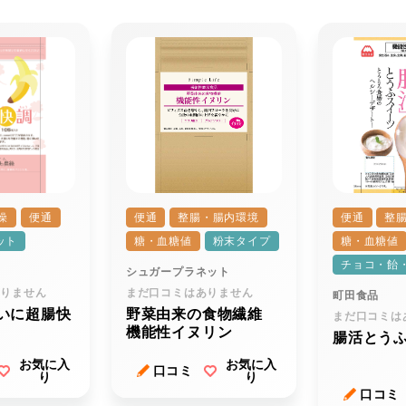
燥
便通
便通
整腸・腸内環境
便通
整
ット
糖・血糖値
粉末タイプ
糖・血糖値
チョコ・飴
シュガープラネット
ありません
まだ口コミはありません
町田食品
いに超腸快
野菜由来の食物繊維
まだ口コミは
機能性イヌリン
腸活とう
お気に入
お気に入
口コミ
り
り
口コミ