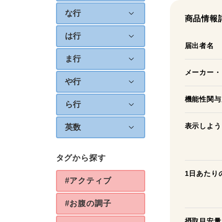
な行
商品情報
は行
届出者名
ま行
メーカー・
や行
機能性関与
ら行
表示しよう
英数
タグから探す
1日あたり
#アクティブ
#お腹の調子
摂取目安量