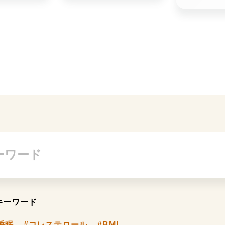
キーワード
睡眠
#コレステロール
#BMI