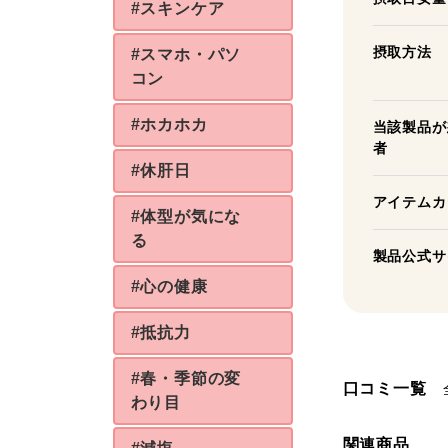
#スキンケア
摂取方法
#スマホ・パソ
コン
#ホカホカ
当該製品が
者
#休肝日
アイテムカ
#体型が気にな
る
製品公式サ
#心の健康
#抵抗力
#春・季節の変
口コミ一覧
わり目
関連商品