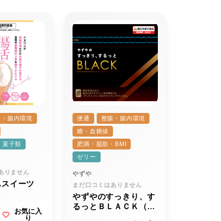
腸・腸内環境
便通
整腸・腸内環境
糖・血糖値
・菓子類
肥満・脂肪・BMI
ゼリー
ありません
やずや
ふスイーツ
まだ口コミはありません
やずやのすっきり、す
るっとＢＬＡＣＫ（ブ
お気に入
ラック）
り