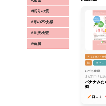
#減塩
#眠りの質
#胃の不快感
#血液検査
#頭脳
うるおい・乾
肌
タブレ
いづも農縁
まだ口コミは
バナナみた
調
口コミ