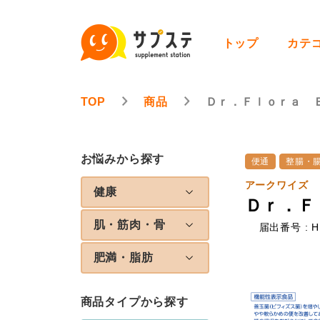
トップ
カテ
TOP
商品
Ｄｒ．Ｆｌｏｒａ 
お悩みから探す
便通
整腸・
アークワイズ
健康
Ｄｒ．Ｆ
肌・筋肉・骨
届出番号 : H
肥満・脂肪
商品タイプから探す