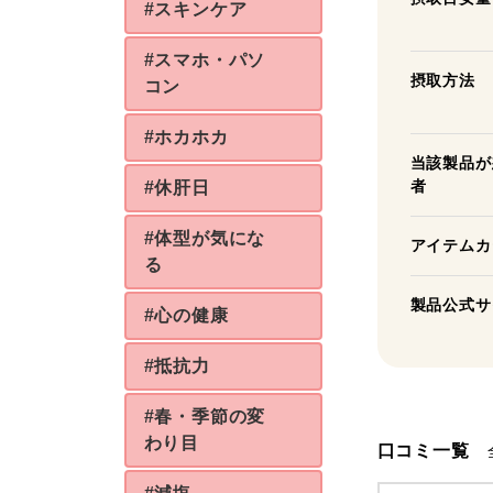
#スキンケア
#スマホ・パソ
摂取方法
コン
#ホカホカ
当該製品が
者
#休肝日
#体型が気にな
アイテムカ
る
製品公式サ
#心の健康
#抵抗力
#春・季節の変
わり目
口コミ一覧