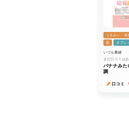
うるおい・乾
肌
タブレ
いづも農縁
まだ口コミは
バナナみた
調
口コミ