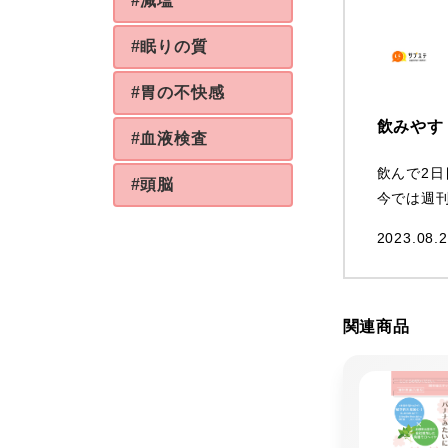
#減塩
#眠りの質
#胃の不快感
飲みやす
#血液検査
飲んで2
#頭脳
今では週
2023.08.2
関連商品