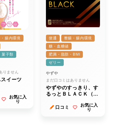
腸・腸内環境
便通
整腸・腸内環境
糖・血糖値
・菓子類
肥満・脂肪・BMI
ゼリー
ありません
やずや
ふスイーツ
まだ口コミはありません
やずやのすっきり、す
るっとＢＬＡＣＫ（ブ
お気に入
ラック）
り
お気に入
口コミ
り