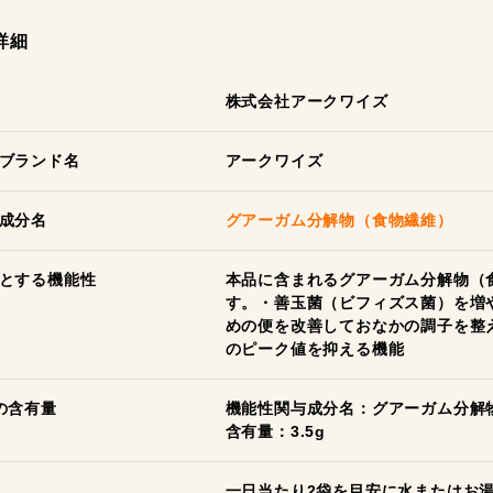
詳細
株式会社アークワイズ
ブランド名
アークワイズ
成分名
グアーガム分解物（食物繊維）
とする機能性
本品に含まれるグアーガム分解物（
す。・善玉菌（ビフィズス菌）を増
めの便を改善しておなかの調子を整
のピーク値を抑える機能
の含有量
機能性関与成分名：グアーガム分解
含有量：3.5g
一日当たり2袋を目安に水またはお