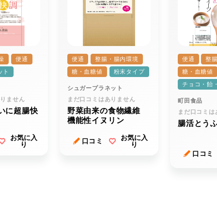
燥
便通
便通
整腸・腸内環境
便通
整
ット
糖・血糖値
粉末タイプ
糖・血糖値
チョコ・飴
シュガープラネット
ありません
まだ口コミはありません
町田食品
いに超腸快
野菜由来の食物繊維
まだ口コミは
機能性イヌリン
腸活とう
お気に入
お気に入
口コミ
り
り
口コミ