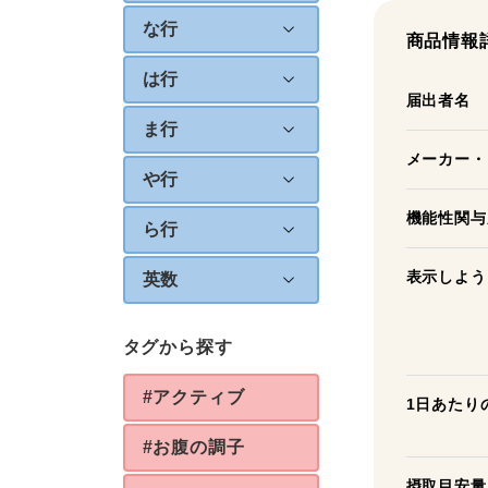
な行
商品情報
は行
届出者名
ま行
メーカー・
や行
機能性関与
ら行
表示しよう
英数
タグから探す
#アクティブ
1日あたり
#お腹の調子
摂取目安量