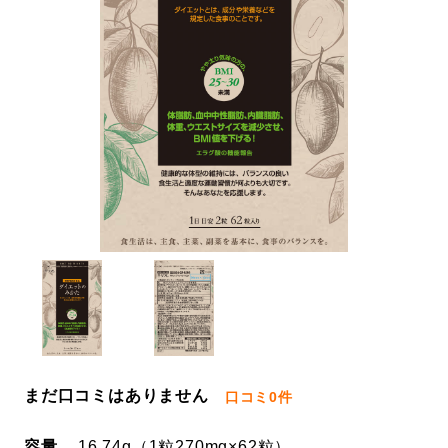
まだ口コミはありません
口コミ
0件
容量
16.74g（1粒270mg×62粒）