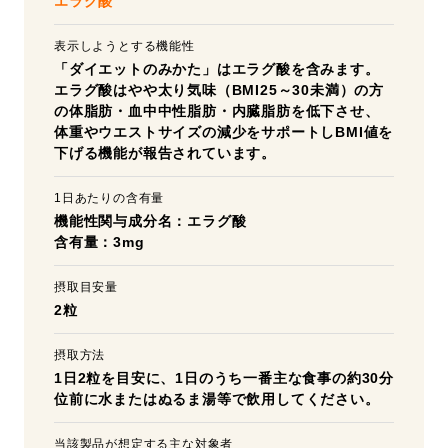
エラグ酸
表示しようとする機能性
「ダイエットのみかた」はエラグ酸を含みます。
エラグ酸はやや太り気味（BMI25～30未満）の方
の体脂肪・血中中性脂肪・内臓脂肪を低下させ、
体重やウエストサイズの減少をサポートしBMI値を
下げる機能が報告されています。
1日あたりの含有量
機能性関与成分名：エラグ酸
含有量：3mg
摂取目安量
2粒
摂取方法
1日2粒を目安に、1日のうち一番主な食事の約30分
位前に水またはぬるま湯等で飲用してください。
当該製品が想定する主な対象者