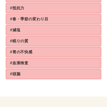
#抵抗力
#春・季節の変わり目
#減塩
#眠りの質
#胃の不快感
#血液検査
#頭脳