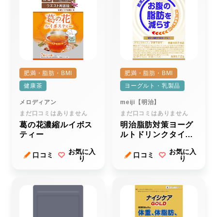
肥満・脂肪・BMI
肥満・脂肪・BMI
健康茶
ヨーグルト・乳製品
メロディアン
meiji【明治】
まだ口コミはありません
まだ口コミはありません
葛の花濃縮ルイボス
明治脂肪対策ヨーグ
ティー
ルトドリンクタイプ
（１１２ｇ）
お気に入
お気に入
口コミ
口コミ
り
り