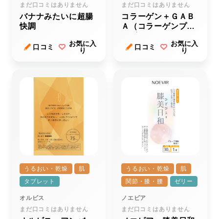
まだ口コミはありません
まだ口コミはありません
バナナみたいに超腸
コラーゲン＋ＧＡＢ
快調
Ａ（コラーゲンプラ
スギャバ）
お気に入
お気に入
口コミ
口コミ
り
り
うるおい・乾燥
肌
うるおい・乾燥
肌
タブレット
関節・膝・腰
ゼリー
オルビス
ノエビア
まだ口コミはありません
まだ口コミはありません