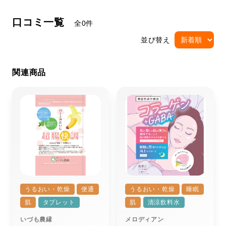
口コミ一覧
全0件
並び替え
関連商品
うるおい・乾燥
便通
うるおい・乾燥
睡眠
肌
タブレット
肌
清涼飲料水
いづも農縁
メロディアン