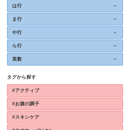
は行
ま行
や行
ら行
英数
タグから探す
#アクティブ
#お腹の調子
#スキンケア