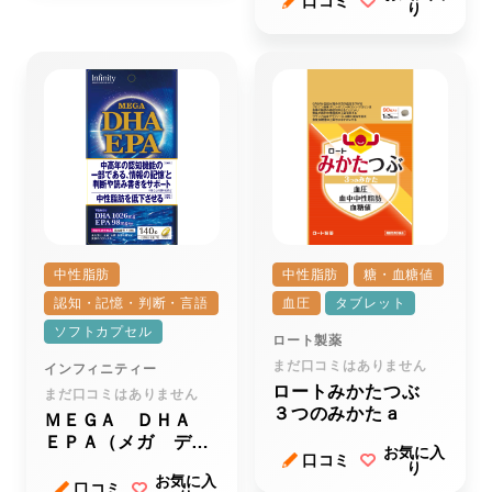
口コミ
り
中性脂肪
中性脂肪
糖・血糖値
認知・記憶・判断・言語
血圧
タブレット
ソフトカプセル
ロート製薬
まだ口コミはありません
インフィニティー
ロートみかたつぶ
まだ口コミはありません
３つのみかたａ
ＭＥＧＡ ＤＨＡ
ＥＰＡ（メガ ディ
お気に入
口コミ
ーエイチエー イー
り
お気に入
ピーエー）
口コミ