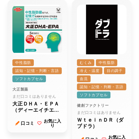
中性脂肪
むくみ
中性脂肪
認知・記憶・判断・言語
冷え・温度
目の調子
ソフトカプセル
血流
認知・記憶・判断・言語
大正製薬
ソフトカプセル
まだ口コミはありません
大正ＤＨＡ・ＥＰＡ
健創ファクトリー
（ディーエイチエ
まだ口コミはありません
ー・イーピーエー）
ＷｔｅｉｎＤＲ（ダ
お気に入
ｒ
口コミ
り
ブドラ）
お気に入