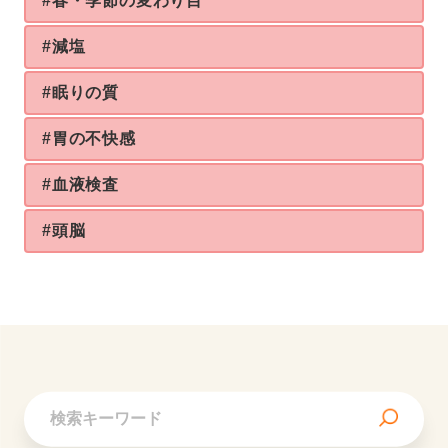
#春・季節の変わり目
#減塩
#眠りの質
#胃の不快感
#血液検査
#頭脳