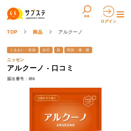
検索
ログイン
TOP
商品
アルクーノ
うるおい・乾燥
歩行
肌
関節・膝・腰
ニッセン
アルクーノ - 口コミ
届出番号 : I86