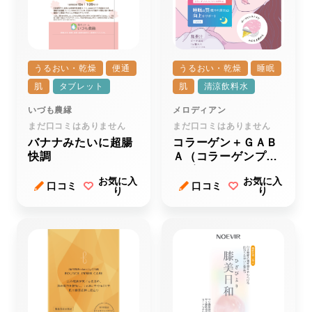
うるおい・乾燥
便通
うるおい・乾燥
睡眠
肌
タブレット
肌
清涼飲料水
いづも農縁
メロディアン
まだ口コミはありません
まだ口コミはありません
バナナみたいに超腸
コラーゲン＋ＧＡＢ
快調
Ａ（コラーゲンプラ
スギャバ）
お気に入
お気に入
口コミ
口コミ
り
り