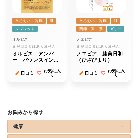
うるおい・乾燥
肌
うるおい・乾燥
肌
タブレット
関節・膝・腰
ゼリー
オルビス
ノエビア
まだ口コミはありません
まだ口コミはありません
オルビス アンバ
ノエビア 膝美日和
ー バウンスインナ
（ひざびより）
ーケア
お気に入
お気に入
口コミ
口コミ
り
り
お悩みから探す
健康