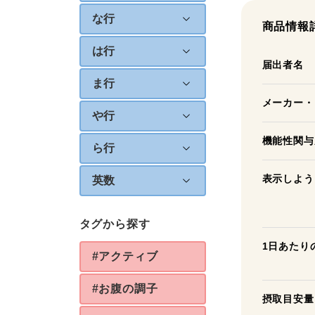
な行
商品情報
は行
届出者名
ま行
メーカー・
や行
機能性関与
ら行
表示しよう
英数
タグから探す
1日あたり
#アクティブ
#お腹の調子
摂取目安量