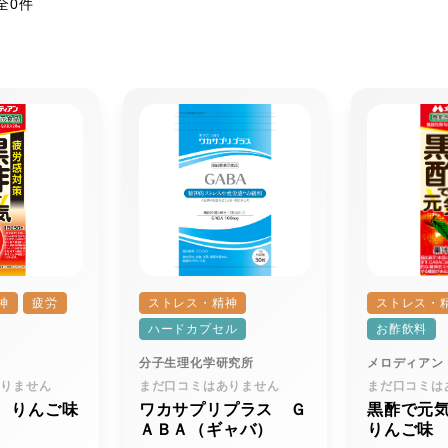
全0件
神
疲労
ストレス・精神
ストレス・
ハードカプセル
お酢飲料
分子生理化学研究所
メロディアン
ありません
まだ口コミはありません
まだ口コミは
 りんご味
ワカサプリプラス Ｇ
黒酢で元
ＡＢＡ（ギャバ）
りんご味