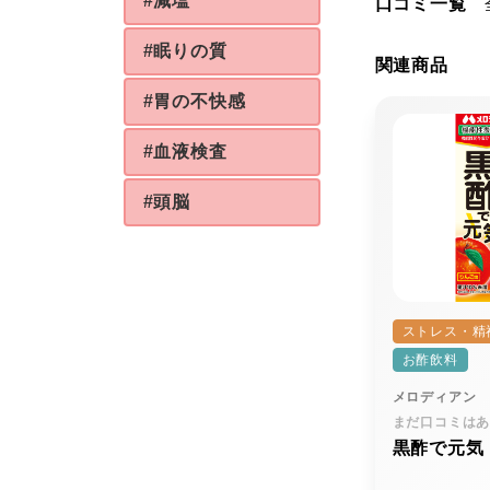
#減塩
口コミ一覧
#眠りの質
関連商品
#胃の不快感
#血液検査
#頭脳
ストレス・精
お酢飲料
メロディアン
まだ口コミは
黒酢で元気