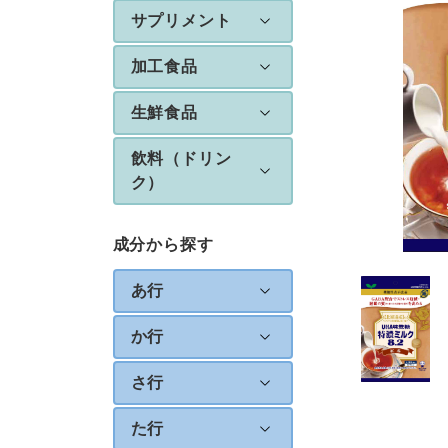
サプリメント
加工食品
生鮮食品
飲料（ドリン
ク）
成分から探す
あ行
か行
さ行
た行