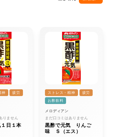
精神
疲労
ストレス・精神
疲労
お酢飲料
メロディアン
ありません
まだ口コミはありません
気１日１本
黒酢で元気 りんご
味 Ｓ（エス）