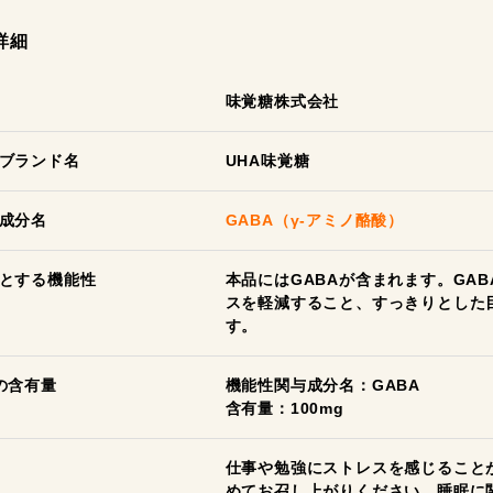
詳細
味覚糖株式会社
ブランド名
UHA味覚糖
成分名
GABA（γ-アミノ酪酸）
とする機能性
本品にはGABAが含まれます。GA
スを軽減すること、すっきりとした
す。
の含有量
機能性関与成分名：GABA
含有量：100mg
仕事や勉強にストレスを感じること
めてお召し上がりください。睡眠に