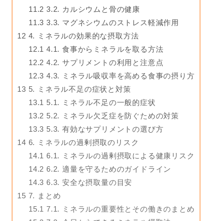
11.2
3.2. カルシウムと骨の健康
11.3
3.3. マグネシウムのストレス軽減作用
12
4. ミネラルの効果的な摂取方法
12.1
4.1. 食事からミネラルを取る方法
12.2
4.2. サプリメントの利用と注意点
12.3
4.3. ミネラル吸収率を高める食事の摂り方
13
5. ミネラル不足の症状と対策
13.1
5.1. ミネラル不足の一般的症状
13.2
5.2. ミネラル欠乏症を防ぐための対策
13.3
5.3. 有効なサプリメントの選び方
14
6. ミネラルの過剰摂取のリスク
14.1
6.1. ミネラルの過剰摂取による健康リスク
14.2
6.2. 適量を守るためのガイドライン
14.3
6.3. 安全な摂取量の目安
15
7. まとめ
15.1
7.1. ミネラルの重要性とその働きのまとめ