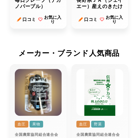
毎日グレープ（ナガ
長野県ＪＡ（ジェイ
ノパープル）
エー）産えのきたけ
お気に入
お気に入
口コミ
口コミ
り
り
メーカー・ブランド人気商品
血圧
果物
血圧
野菜
全国農業協同組合連合会
全国農業協同組合連合会