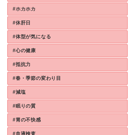
#ホカホカ
#休肝日
#体型が気になる
#心の健康
#抵抗力
#春・季節の変わり目
#減塩
#眠りの質
#胃の不快感
#血液検査