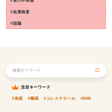
#胃の不快感
#血液検査
#頭脳
注目キーワード
#免疫
#睡眠
#コレステロール
#BMI