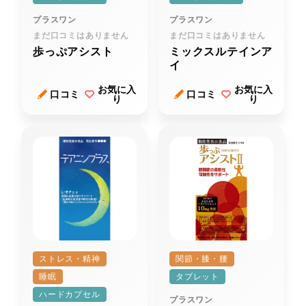
プラスワン
プラスワン
まだ口コミはありません
まだ口コミはありません
歩っぷアシスト
ミックスルテインア
イ
お気に入
お気に入
口コミ
口コミ
り
り
ストレス・精神
関節・膝・腰
睡眠
タブレット
ハードカプセル
プラスワン