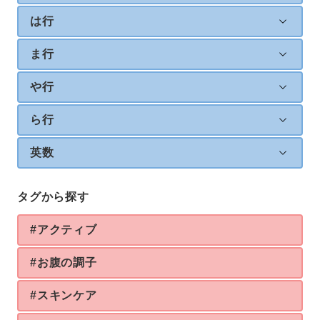
は行
ま行
や行
ら行
英数
タグから探す
#アクティブ
#お腹の調子
#スキンケア