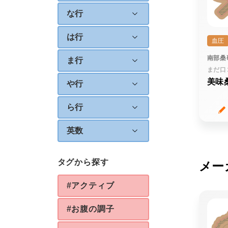
な行
は行
血圧
南部桑
ま行
まだ口
美味
や行
ら行
英数
タグから探す
メー
#アクティブ
#お腹の調子