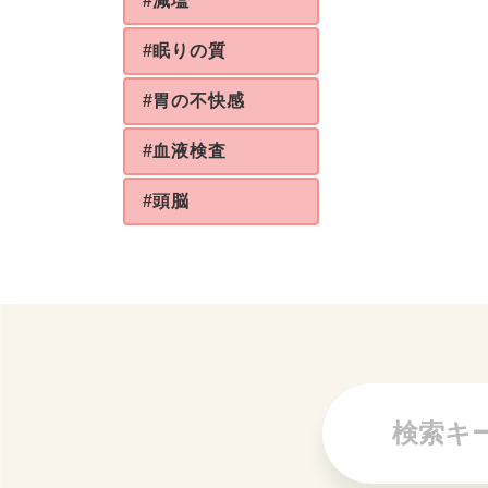
#減塩
#眠りの質
#胃の不快感
#血液検査
#頭脳