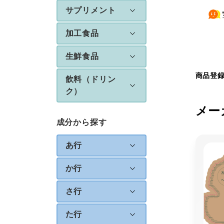
サプリメント
加工食品
生鮮食品
商品登
飲料（ドリン
ク）
メー
成分から探す
あ行
か行
さ行
た行