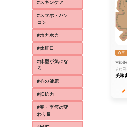
#スキンケア
#スマホ・パソ
コン
#ホカホカ
#休肝日
血圧
#体型が気にな
南部桑
る
まだ口
美味
#心の健康
#抵抗力
#春・季節の変
わり目