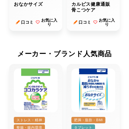
おなかサイズ
カルピス健康通販
骨こつケア
お気に入
お気に入
口コミ
口コミ
り
り
メーカー・ブランド人気商品
ストレス・精神
肥満・脂肪・BMI
整腸・腸内環境
タブレット