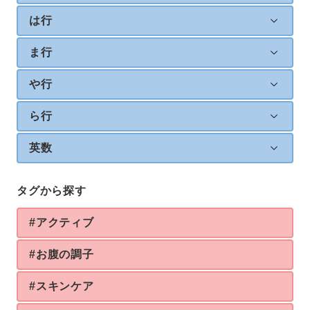
は行
ま行
や行
ら行
英数
タグから探す
#アクティブ
#お腹の調子
#スキンケア