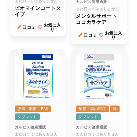
まだ口コミはありません
カルピス健康通販
ビオマインコートタ
まだ口コミはありません
イプ
メンタルサポート
ココカラケア
お気に入
口コミ
り
お気に入
口コミ
り
肥満・脂肪・BMI
整腸・腸内環境
骨
タブレット
タブレット
カルピス健康通販
カルピス健康通販
まだ口コミはありません
まだ口コミはありません