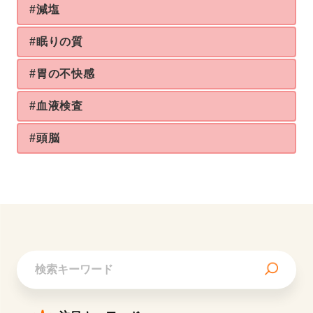
#減塩
#眠りの質
#胃の不快感
#血液検査
#頭脳