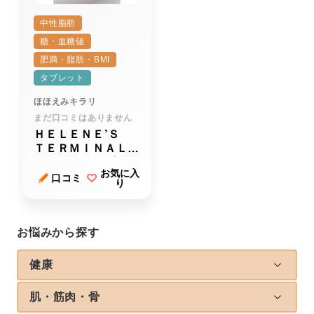
中性脂肪
糖・血糖値
肥満・脂肪・BMI
タブレット
ほほえみキラリ
まだ口コミはありません
ＨＥＬＥＮＥ’Ｓ
ＴＥＲＭＩＮＡＬＩ
Ａ（へレネーズター
お気に入
ミナリア）
口コミ
り
お悩みから探す
健康
肌・筋肉・骨