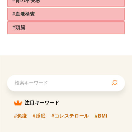
#胃の不快感
#血液検査
#頭脳
注目キーワード
#免疫
#睡眠
#コレステロール
#BMI