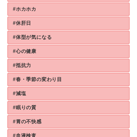
#ホカホカ
#休肝日
#体型が気になる
#心の健康
#抵抗力
#春・季節の変わり目
#減塩
#眠りの質
#胃の不快感
#血液検査