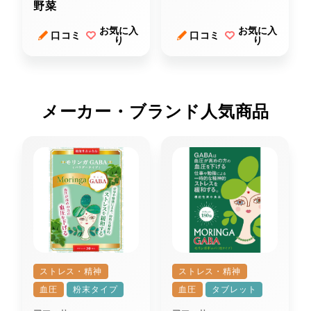
野菜
お気に入
お気に入
口コミ
口コミ
り
り
メーカー・ブランド人気商品
ストレス・精神
ストレス・精神
血圧
粉末タイプ
血圧
タブレット