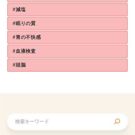
#減塩
#眠りの質
#胃の不快感
#血液検査
#頭脳