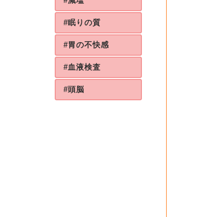
#減塩
#眠りの質
#胃の不快感
#血液検査
#頭脳