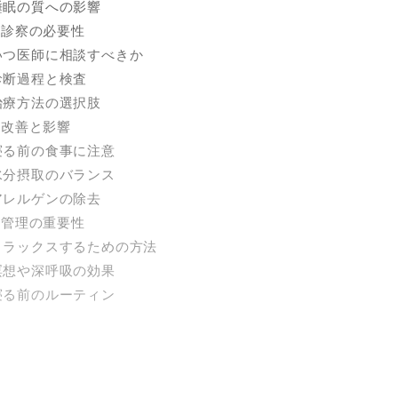
. 睡眠の質への影響
の診察の必要性
. いつ医師に相談すべきか
. 診断過程と検査
. 治療方法の選択肢
の改善と影響
. 寝る前の食事に注意
. 水分摂取のバランス
. アレルゲンの除去
ス管理の重要性
. リラックスするための方法
. 瞑想や深呼吸の効果
. 寝る前のルーティン