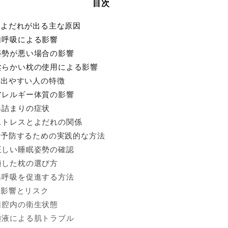
目次
中によだれが出る主な原因
. 口呼吸による影響
. 姿勢が悪い場合の影響
. 柔らかい枕の使用による影響
が出やすい人の特徴
. アレルギー体質の影響
. 鼻詰まりの症状
. ストレスとよだれの関係
れを予防するための実践的な方法
. 正しい睡眠姿勢の確認
. 適した枕の選び方
. 鼻呼吸を促進する方法
の影響とリスク
. 口腔内の衛生状態
. 唾液による肌トラブル