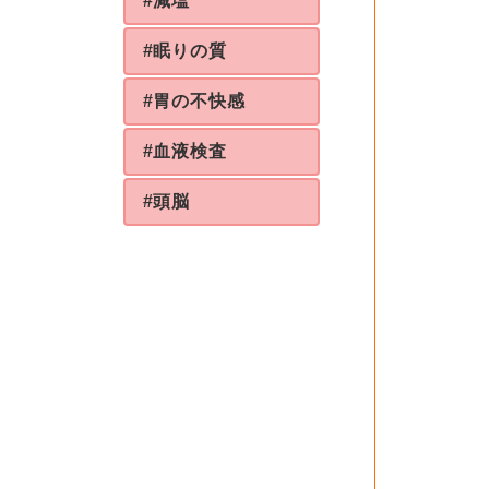
#減塩
#眠りの質
#胃の不快感
#血液検査
#頭脳