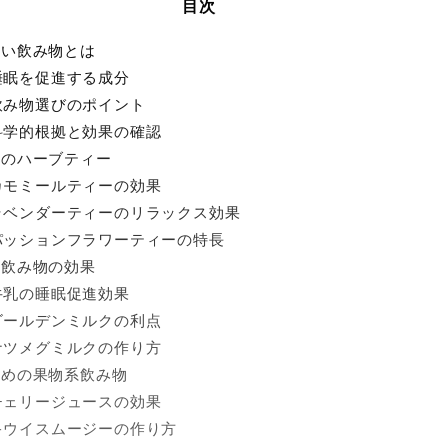
目次
良い飲み物とは
. 睡眠を促進する成分
. 飲み物選びのポイント
. 科学的根拠と効果の確認
めのハーブティー
. カモミールティーの効果
. ラベンダーティーのリラックス効果
. パッションフラワーティーの特長
系飲み物の効果
. 牛乳の睡眠促進効果
. ゴールデンミルクの利点
. ナツメグミルクの作り方
ための果物系飲み物
. チェリージュースの効果
. キウイスムージーの作り方