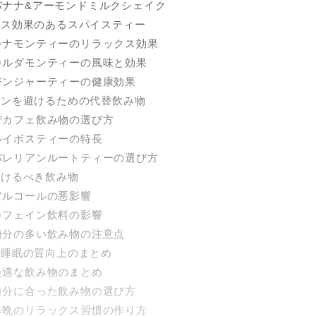
. バナナ&アーモンドミルクシェイク
ックス効果のあるスパイスティー
. シナモンティーのリラックス効果
. カルダモンティーの風味と効果
. ジンジャーティーの健康効果
ェインを避けるための代替飲み物
. デカフェ飲み物の選び方
. ルイボスティーの特長
. バレリアンルートティーの選び方
避けるべき飲み物
. アルコールの悪影響
. カフェイン飲料の影響
. 糖分の多い飲み物の注意点
物と睡眠の質向上のまとめ
. 最適な飲み物のまとめ
. 自分に合った飲み物の選び方
. 毎晩のリラックス習慣の作り方