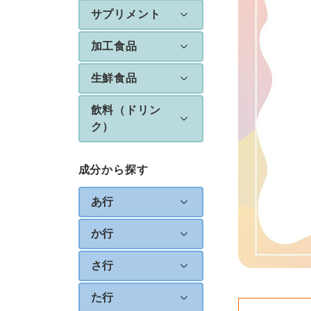
サプリメント
加工食品
生鮮食品
飲料（ドリン
ク）
成分から探す
あ行
か行
さ行
た行