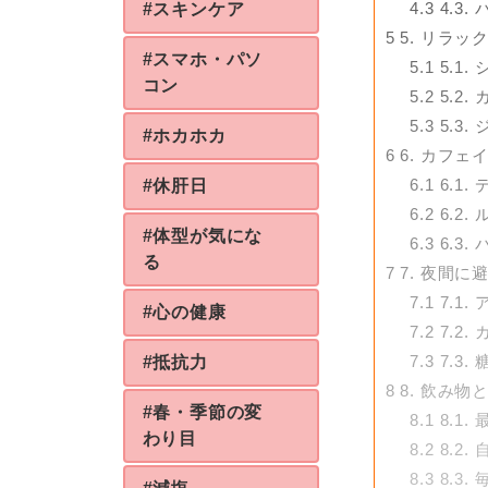
4.3
4.3
#スキンケア
5
5. リラ
#スマホ・パソ
5.1
5.1
コン
5.2
5.2
5.3
5.3
#ホカホカ
6
6. カフ
6.1
6.1
#休肝日
6.2
6.2
#体型が気にな
6.3
6.3
る
7
7. 夜間に
7.1
7.1
#心の健康
7.2
7.2
7.3
7.3
#抵抗力
8
8. 飲み
#春・季節の変
8.1
8.1
わり目
8.2
8.2
8.3
8.3