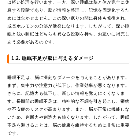
は軽い処理を行います。一方、深い睡眠は脳と体が完全に休
息する段階であり、脳が情報を整理し、記憶を固定化するた
めには欠かせません。この深い眠りの間に身体も修復され、
成長ホルモンの分泌が活発になります。したがって、深い睡
眠と浅い睡眠はどちらも異なる役割を持ち、お互いに補完し
あう必要があるのです。
1.2. 睡眠不足が脳に与えるダメージ
睡眠不足は、脳に深刻なダメージを与えることがあります。
まず、集中力や注意力が低下し、作業効率が悪くなります。
さらに、記憶力も低下し、新しい情報を覚えにくくなりま
す。長期間の睡眠不足は、精神的な不調を引き起こし、鬱病
や不安症のリスクが高まります。また、脳が正常に機能しな
いため、判断力や創造力も鈍くなります。したがって、睡眠
不足を避けることは、脳の健康を維持するために非常に重要
です。