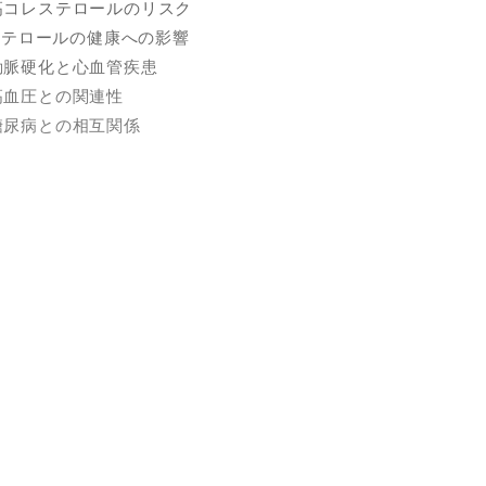
. 高コレステロールのリスク
レステロールの健康への影響
. 動脈硬化と心血管疾患
. 高血圧との関連性
. 糖尿病との相互関係