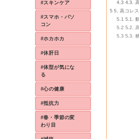
4.3
4.3
#スキンケア
5
5. 高コ
#スマホ・パソ
5.1
5.1
コン
5.2
5.2
5.3
5.3
#ホカホカ
#休肝日
#体型が気にな
る
#心の健康
#抵抗力
#春・季節の変
わり目