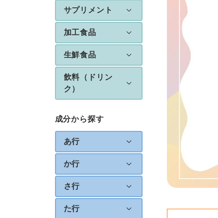
サプリメント
加工食品
生鮮食品
飲料（ドリン
ク）
成分から探す
あ行
か行
さ行
た行