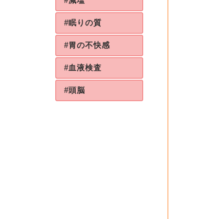
#減塩
#眠りの質
#胃の不快感
#血液検査
#頭脳