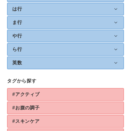
は行
ま行
や行
ら行
英数
タグから探す
#アクティブ
#お腹の調子
#スキンケア