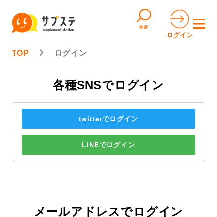
検索
ログイン
TOP
ログイン
各種SNSでログイン
twitterでログイン
LINEでログイン
メールアドレスでログイン