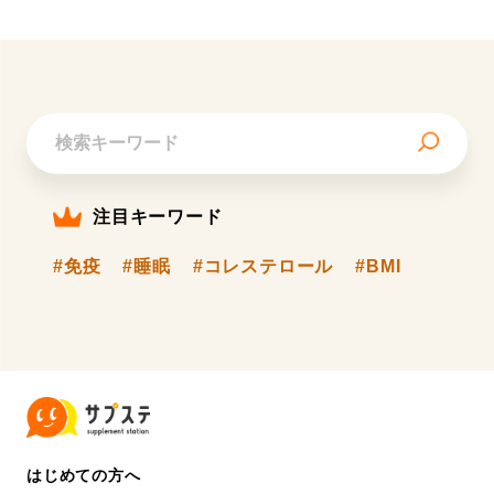
注目キーワード
#免疫
#睡眠
#コレステロール
#BMI
はじめての方へ