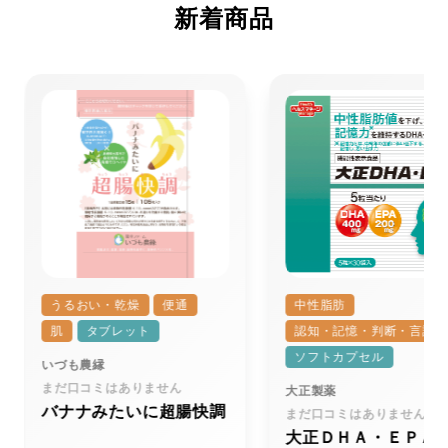
新着商品
首・肩
骨
肥満・脂肪
エネルギー代謝
コレステロール
中性脂肪
うるおい・乾燥
便通
中性脂肪
肥満・脂肪・BMI
肌
タブレット
認知・記憶・判断・言語
ソフトカプセル
いづも農縁
検索する
まだ口コミはありません
大正製薬
バナナみたいに超腸快調
まだ口コミはありません
大正ＤＨＡ・ＥＰＡ