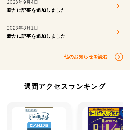
2023年9月4日
新たに記事を追加しました
目鼻の不快感
睡眠
2023年8月1日
新たに記事を追加しました
糖・血糖値
糖化ストレス
他のお知らせを読む
肝機能
胃の負担
週間アクセスランキング
膣内環境
血圧
血流
血管