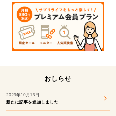
免疫
冷え・温度
口腔内
塩分
尿酸値
抗酸化
排尿
おしらせ
整腸・腸内環境
気持ち・活力
2023年10月13日
新たに記事を追加しました
疲労
目の調子