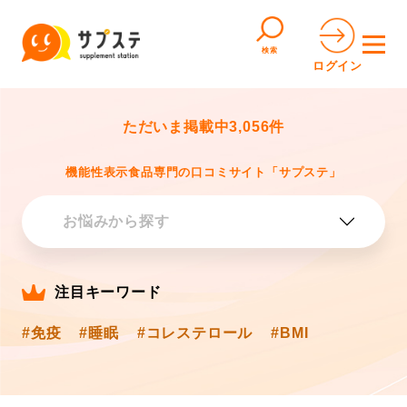
検索
ログイン
ただいま掲載中3,056件
機能性表示食品専門の口コミサイト「サプステ」
お悩みから探す
健康
注目キーワード
ストレス・精神
#免疫
#睡眠
#コレステロール
#BMI
ミネラル
便通