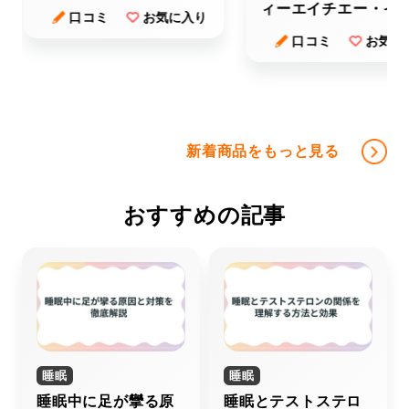
ィーエイチエー・イ
口コミ
お気に入り
ーエー）ｒ
口コミ
お気に
新着商品をもっと見る
おすすめの記事
睡眠
睡眠
睡眠中に足が攣る原
睡眠とテストステロ