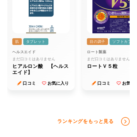
認知・記憶・判断・言語
酸化ストレス
肌・筋肉・骨
肌
タブレット
目の調子
ソフトカプセ
ヘルスエイド
ロート製薬
うるおい・乾燥
まだ口コミはありません
まだ口コミはありません
ヒアルロン酸 【ヘルス
ロートＶ５粒
むくみ
エイド】
歩行
口コミ
お気に入り
口コミ
お気に
筋力・筋肉
肌
運動
ランキングをもっと見る
関節・膝・腰